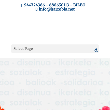
944724366
-
688650113
- BILBO
info@harrobia.net
Select Page