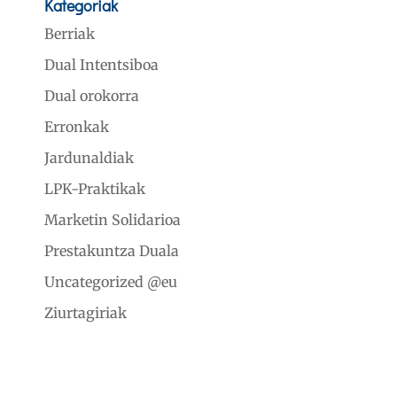
Kategoriak
Berriak
Dual Intentsiboa
Dual orokorra
Erronkak
Jardunaldiak
LPK-Praktikak
Marketin Solidarioa
Prestakuntza Duala
Uncategorized @eu
Ziurtagiriak