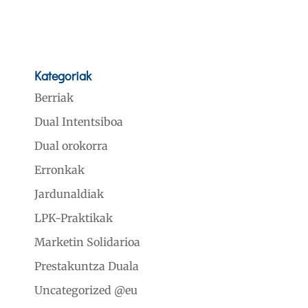
First
«
...
10
20
30
...
61
62
63
64
Kategoriak
Berriak
Dual Intentsiboa
Dual orokorra
Erronkak
Jardunaldiak
LPK-Praktikak
Marketin Solidarioa
Prestakuntza Duala
Uncategorized @eu