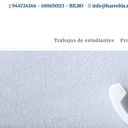
944724366
-
688650113
- BILBO
info@harrobia.
Trabajos de estudiantes
Pr