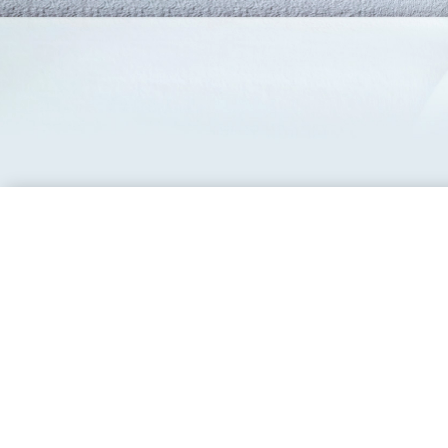
Si estás inter
Profesional d
contacto con 
Correo elect