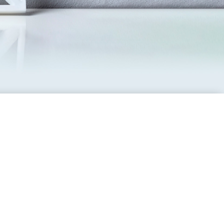
de Formación
nte en