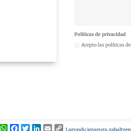
Políticas de privacidad
Acepto las políticas d
WhatsApp
Facebook
Twitter
LinkedIn
Email
Copy
Lagundu iezaguzu zabaltzen