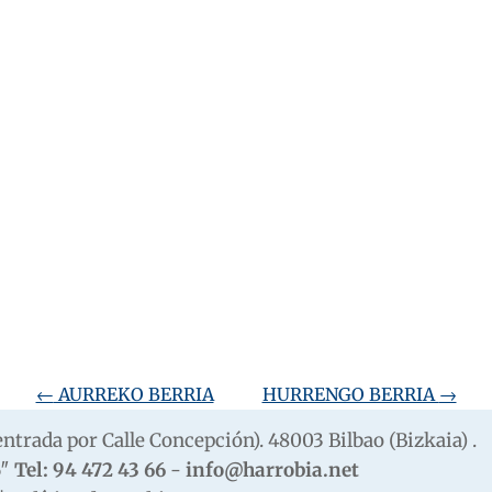
←
AURREKO BERRIA
HURRENGO BERRIA
→
 (entrada por Calle Concepción). 48003 Bilbao (Bizkaia) .
6″
Tel: 94 472 43 66
-
info@harrobia.net