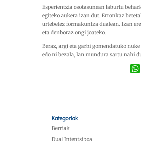
Esperientzia osotasunean laburtu behark
egiteko aukera izan dut. Erronkaz betet
urtebetez formakuntza dualean. Izan ere
eta denboraz ongi joateko.
Beraz, argi eta garbi gomendatuko nuke 
edo ni bezala, lan mundura sartu nahi d
Kategoriak
Berriak
Dual Intentsiboa