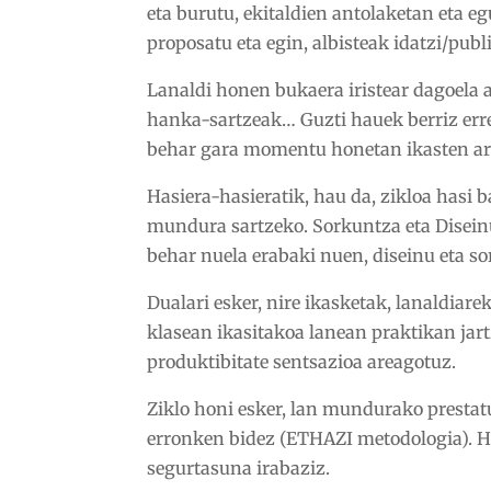
eta burutu, ekitaldien antolaketan eta 
proposatu eta egin, albisteak idatzi/pub
Lanaldi honen bukaera iristear dagoela a
hanka-sartzeak… Guzti hauek berriz err
behar gara momentu honetan ikasten ari
Hasiera-hasieratik, hau da, zikloa hasi 
mundura sartzeko. Sorkuntza eta Disein
behar nuela erabaki nuen, diseinu eta 
Dualari esker, nire ikasketak, lanaldiare
klasean ikasitakoa lanean praktikan jar
produktibitate sentsazioa areagotuz.
Ziklo honi esker, lan mundurako prestatu
erronken bidez (ETHAZI metodologia). H
segurtasuna irabaziz.