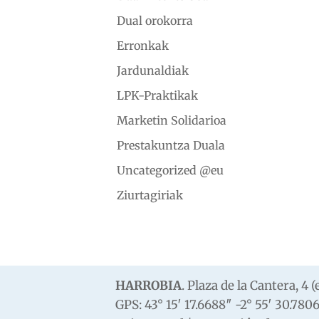
Dual orokorra
Erronkak
Jardunaldiak
LPK-Praktikak
Marketin Solidarioa
Prestakuntza Duala
Uncategorized @eu
Ziurtagiriak
HARROBIA
. Plaza de la Cantera, 4
GPS: 43° 15′ 17.6688″ -2° 55′ 30.780