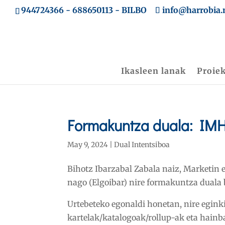
944724366
-
688650113
- BILBO
info@harrobia.
Ikasleen lanak
Proie
Formakuntza duala: IM
May 9, 2024
|
Dual Intentsiboa
Bihotz Ibarzabal Zabala naiz, Marketin
nago (Elgoibar) nire formakuntza duala
Urtebeteko egonaldi honetan, nire eginki
kartelak/katalogoak/rollup-ak eta hainb