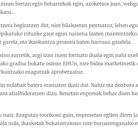
egunean bertan egin beharrekok egin, azoketara joan, web
likatu…
tzera begiratzen dut, nire bilakaeran pentsatuz; lehen eg
epikatuko nituzke gaur egun naizena izaten mantentzeko. 
 garela, eta ikaskuntza prozesu baten barruan gaudela.
baino aurretik, argi izan nuen formatu duala egin nahi nuel
uko gradua bukatu ostean EHUn, nire bidea marketinetik 
sorkuntzako ezagutzak aprobetxatuz.
kin nolabait batera eramaten ikasi dut. Nahiz eta denbora a
tzea ahalbideratzen dizu. Benetan enpresak behar duen hor
 naiz. Ezagutza teorikoez gain, enpresetan egiten diren j
ala nola, ikasketak bukatzerakoan nire buruarenganako 