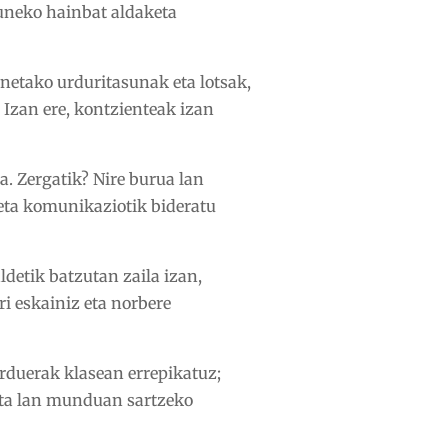
guneko hainbat aldaketa
unetako urduritasunak eta lotsak,
Izan ere, kontzienteak izan
a. Zergatik? Nire burua lan
eta komunikaziotik bideratu
ldetik batzutan zaila izan,
i eskainiz eta norbere
arduerak klasean errepikatuz;
eta lan munduan sartzeko