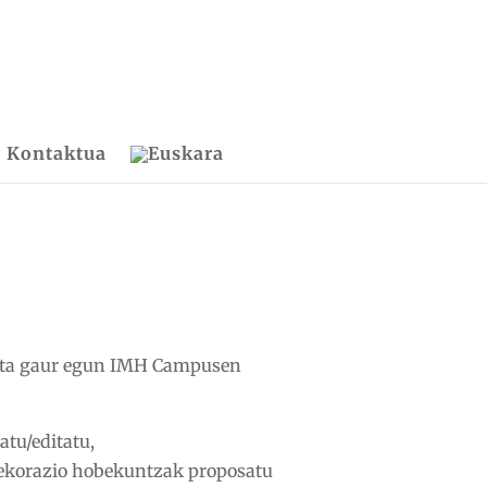
Kontaktua
a eta gaur egun IMH Campusen
atu/editatu,
 dekorazio hobekuntzak proposatu