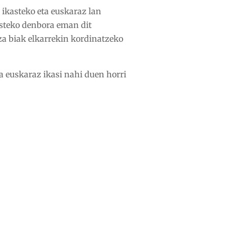
ikasteko eta euskaraz lan
usteko denbora eman dit
za biak elkarrekin kordinatzeko
a euskaraz ikasi nahi duen horri