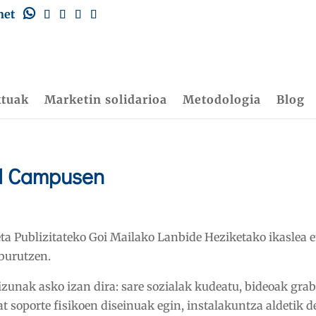
net
ktuak
Marketin solidarioa
Metodologia
Blog
H Campusen
 eta Publizitateko Goi Mailako Lanbide Heziketako ikasle
 burutzen.
zunak asko izan dira: sare sozialak kudeatu, bideoak grab
at soporte fisikoen diseinuak egin, instalakuntza aldetik