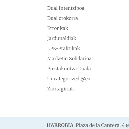
Dual Intentsiboa
Dual orokorra
Erronkak
Jardunaldiak
LPK-Praktikak
Marketin Solidarioa
Prestakuntza Duala
Uncategorized @eu
Ziurtagiriak
HARROBIA
. Plaza de la Cantera, 4