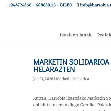
944724366
-
688650113
- BILBO
info@harrobia.
Ikasleen lanak
Proie
MARKETIN SOLIDARIOA
HELARAZTEN
Jan 23, 2026
|
Marketin Solidarioa
Aurten, Harrobia ikastolako Marketin Sol
dohaintzan eman diogu Gernika-Palestina 