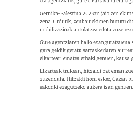
eta agentziatik, gure elkartasuna eta lagu
Gernika-Palestina 2023an jaio zen ekime
zena. Ordutik, zenbait ekimen burutu dit
mobilizazioak antolatzea edota zuzenean
Gure agentziaren balio ezanguratsuena so
gara geldik geratu sarraskeriaren aurre
elkarteari ematea erbaki genuen, kausa 
Elkarteak trukean, hitzaldi bat eman zue
zuzenduta. Hitzaldi honi esker, Gazan bi
sakonki ezagutzeko aukera izan genuen