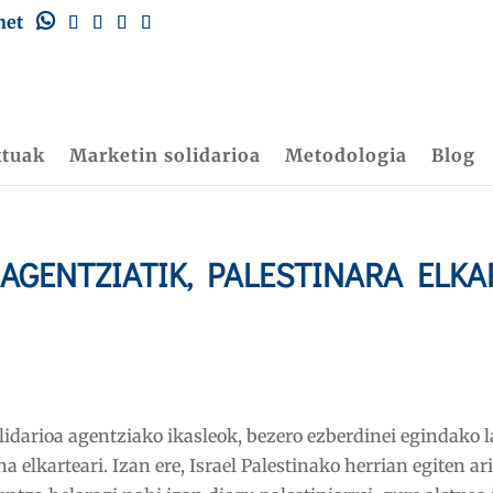
net
ktuak
Marketin solidarioa
Metodologia
Blog
 AGENTZIATIK, PALESTINARA ELK
idarioa agentziako ikasleok, bezero ezberdinei egindako l
elkarteari. Izan ere, Israel Palestinako herrian egiten ar