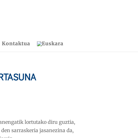
Kontaktua
ARTASUNA
anengatik lortutako diru guztia,
i den sarraskeria jasanezina da,