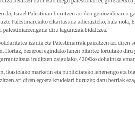
ntza helarazi nahi izan diegu palestiniarrei, gure aletxoa j
n da, Israel Palestinan burutzen ari den geniozidioaren g
uzte Palestinarekiko elkartasuna adierazteko, hala nola, 
 palestiniarrengana diru laguntzak bidaltzea.
lidaritatea izanik eta Palestiniarrak pairatzen ari diren 
an. Hortaz, bezeroei egindako
lanen bitartez lortutako diru
garrantzitsua iruditzen zaigulako, 420€ko dohaintza ema
n, ikastolako marketin eta publizitateko lehenengo eta bi
zitzen ari diren egoera krudelari buruzk
o datu berriak eza
.