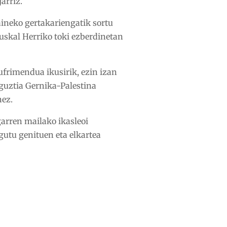
arriz.
aineko gertakariengatik sortu
Euskal Herriko toki ezberdinetan
sufrimendua ikusirik, ezin izan
 guztia Gernika-Palestina
nez.
garren mailako ikasleoi
gutu genituen eta elkartea