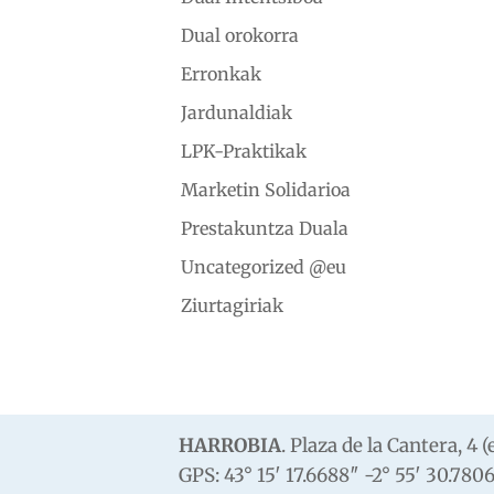
Dual orokorra
Erronkak
Jardunaldiak
LPK-Praktikak
Marketin Solidarioa
Prestakuntza Duala
Uncategorized @eu
Ziurtagiriak
HARROBIA
. Plaza de la Cantera, 4
GPS: 43° 15′ 17.6688″ -2° 55′ 30.780