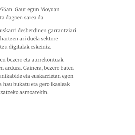
 1976an. Gaur egun Moyuan
ta dagoen sarea da.
euskarri desberdinen garrantziari
hartzen ari duela sektore
tzu digitalak eskeiniz.
len bezero eta aurrekontuak
n ardura. Gainera, bezero baten
unikabide eta euskarrietan egon
a hau bukatu eta gero ikasleak
gozatzeko asmoarekin.