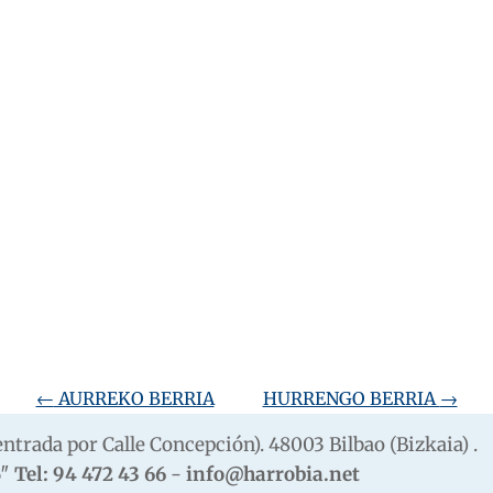
←
AURREKO BERRIA
HURRENGO BERRIA
→
 (entrada por Calle Concepción). 48003 Bilbao (Bizkaia) .
6″
Tel: 94 472 43 66
-
info@harrobia.net