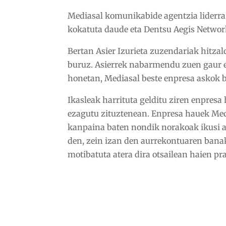
Mediasal komunikabide agentzia liderra
kokatuta daude eta
Dentsu Aegis Network
Bertan Asier Izurieta zuzendariak hitza
buruz. Asierrek nabarmendu zuen gaur eg
honetan, Mediasal beste enpresa askok b
Ikasleak harrituta gelditu ziren enpres
ezagutu zituztenean. Enpresa hauek Medi
kanpaina baten nondik norakoak ikusi ah
den, zein izan den aurrekontuaren banak
motibatuta atera dira otsailean haien pr