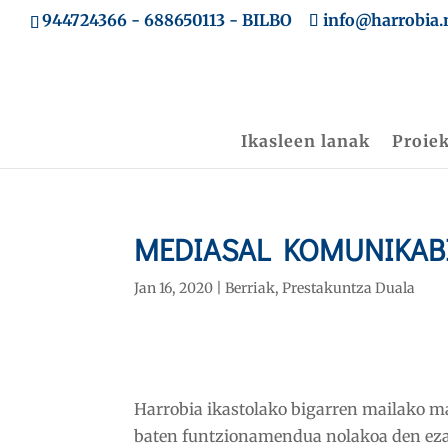
944724366
-
688650113
- BILBO
info@harrobia.
Ikasleen lanak
Proie
MEDIASAL KOMUNIKABI
Jan 16, 2020
|
Berriak
,
Prestakuntza Duala
Harrobia ikastolako bigarren mailako ma
baten funtzionamendua nolakoa den ez