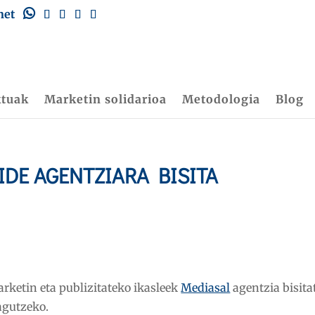
net
ktuak
Marketin solidarioa
Metodologia
Blog
DE AGENTZIARA BISITA
rketin eta publizitateko ikasleek
Mediasal
agentzia bisit
agutzeko.