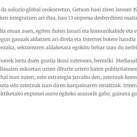
 da soluzio global orokorretan, Getxon hasi ziren lanean
en integratzen ari dira, hau 13 e
npresa desberdinez osatu
ldia eman zuen, egiten duten lanari eta komunikabide eta 
un gauzak aldatzen ari direla eta Internet botere handia 
ezaka, sektorearen aldaketara egokitu behar izan du zerbi
a honek lortu duen guztia ikusi zutenean, bereziki Mediasa
asalen eskuetan uzten dituzte urtero haien publizitateare
al izan zuten, zein estrategia jarraitu den, zeintzuk kom
eta edo zeintzuk izan diren kanpainaren emaitzak. Irteer
aktiketako enpresei aurre egiteko arazorik gabe, gainera 