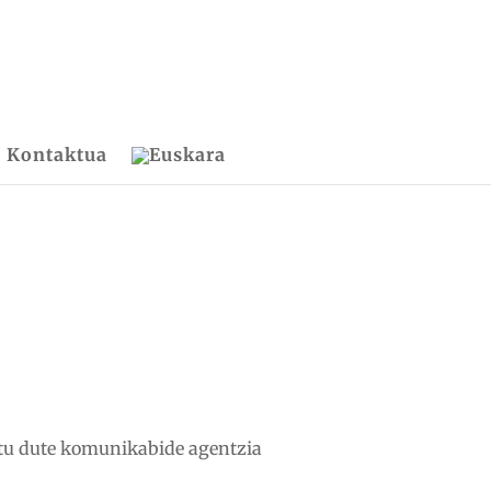
Kontaktua
atu dute komunikabide agentzia