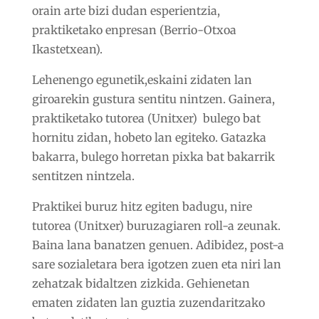
orain arte bizi dudan esperientzia,
praktiketako enpresan (Berrio-Otxoa
Ikastetxean).
Lehenengo egunetik,eskaini zidaten lan
giroarekin gustura sentitu nintzen. Gainera,
praktiketako tutorea (Unitxer) bulego bat
hornitu zidan, hobeto lan egiteko. Gatazka
bakarra, bulego horretan pixka bat bakarrik
sentitzen nintzela.
Praktikei buruz hitz egiten badugu, nire
tutorea (Unitxer) buruzagiaren roll-a zeunak.
Baina lana banatzen genuen. Adibidez, post-a
sare sozialetara bera igotzen zuen eta niri lan
zehatzak bidaltzen zizkida. Gehienetan
ematen zidaten lan guztia zuzendaritzako