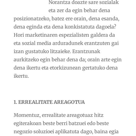
Norantza doazte sare sozialak
eta zer da egin behar dena
posizionatzeko, batez ere orain, dena esanda,
dena eginda eta dena konkistatuta dagoela?
Hori marketinaren espezialisten galdera da
eta sozial media arduradunek erantzuten gai
izan gustatuko litzaieke. Erantzunak
aurkitzeko egin behar dena da; orain arte egin
dena ikertu eta etorkizunean gertatuko dena
ikertu.
1. ERREALITATE AREAGOTUA
Momentuz, errealitate areagotuaz hitz
egiterakoan beste berri batzuei edo beste
negozio soluzioei aplikatuta dago, baina egia