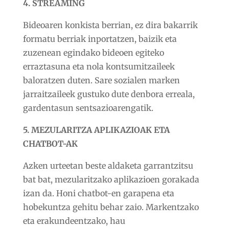
4. STREAMING
Bideoaren konkista berrian, ez dira bakarrik
formatu berriak inportatzen, baizik eta
zuzenean egindako bideoen egiteko
erraztasuna eta nola kontsumitzaileek
baloratzen duten.
Sare sozialen marken
jarraitzaileek gustuko dute denbora erreala,
gardentasun sentsazioarengatik.
5. MEZULARITZA APLIKAZIOAK ETA
CHATBOT-AK
Azken urteetan beste aldaketa garrantzitsu
bat bat, mezularitzako aplikazioen gorakada
izan da. Honi chatbot-en garapena eta
hobekuntza gehitu behar zaio. Markentzako
eta erakundeentzako, hau