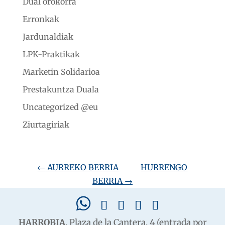
Dual orokorra
Erronkak
Jardunaldiak
LPK-Praktikak
Marketin Solidarioa
Prestakuntza Duala
Uncategorized @eu
Ziurtagiriak
←
AURREKO BERRIA
HURRENGO
BERRIA
→
HARROBIA
. Plaza de la Cantera, 4 (entrada por