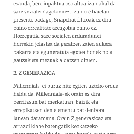
esanda, bere inpaktua oso altua izan ahal da
sare sozialei dagokionez.
Izan ere haietan
presente badago,
Snapchat filtroak ez dira
baino errealitate areagotua baino ez.
Horregatik, sare sozialen arduradunei
horrekin jolastea da geratzen zaien aukera
bakarra eta eguneratuta egotea honek nola
gauzak eta mezuak aldatzen dituen.
2. Z GENERAZIOA
Millennials-ei buruz hitz egiten uzteko ordua
heldu da. Millennials-ek orain ez dira
berritasun bat merkatuan, baizik eta
errepikatzen den elementu bat denbora
lanean daramana. Orain Z generazioaz eta
arrazoi klabe batengatik kezkatzeko