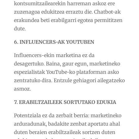
kontsumitzailearekin harreman askoz ere
zuzenagoa edukitzea erraztu die. Chatbot-ak
erakundea beti erabilgarri egotea permititzen
dute.
6. INFLUENCERS-AK YOUTUBEN
Influencers-ekin marketina ez da
desagertuko. Baina, gaur egun, marketineko
espezialistak YouTube-ko plataforman asko
zentratuko dira. Entzule gehiagori ailegatzeko
asmoz.
7. ERABILTZAILEEK SORTUTAKO EDUKIA
Potentziala ez da zerbait berria: marketineko
arduradunak, badakite zenbat aportatu ahal
duten beraien erabiltzaileak sortzen duten