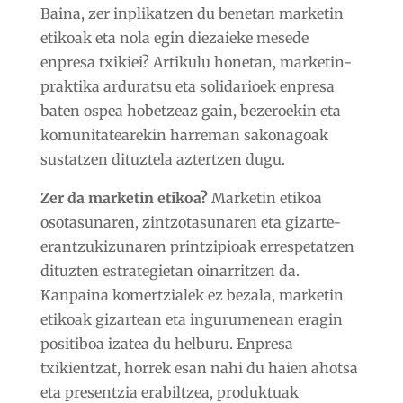
Baina, zer inplikatzen du benetan marketin
etikoak eta nola egin diezaieke mesede
enpresa txikiei? Artikulu honetan, marketin-
praktika arduratsu eta solidarioek enpresa
baten ospea hobetzeaz gain, bezeroekin eta
komunitatearekin harreman sakonagoak
sustatzen dituztela aztertzen dugu.
Zer da marketin etikoa?
Marketin etikoa
osotasunaren, zintzotasunaren eta gizarte-
erantzukizunaren printzipioak errespetatzen
dituzten estrategietan oinarritzen da.
Kanpaina komertzialek ez bezala, marketin
etikoak gizartean eta ingurumenean eragin
positiboa izatea du helburu. Enpresa
txikientzat, horrek esan nahi du haien ahotsa
eta presentzia erabiltzea, produktuak