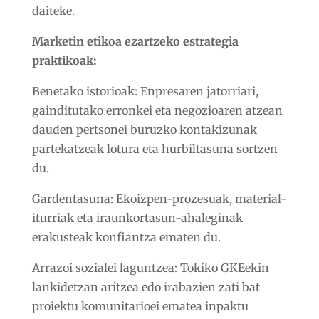
daiteke.
Marketin etikoa ezartzeko estrategia
praktikoak:
Benetako istorioak:
Enpresaren jatorriari,
gainditutako erronkei eta negozioaren atzean
dauden pertsonei buruzko kontakizunak
partekatzeak lotura eta hurbiltasuna sortzen
du.
Gardentasuna:
Ekoizpen-prozesuak, material-
iturriak eta iraunkortasun-ahaleginak
erakusteak konfiantza ematen du.
Arrazoi sozialei laguntzea:
Tokiko GKEekin
lankidetzan aritzea edo irabazien zati bat
proiektu komunitarioei ematea inpaktu