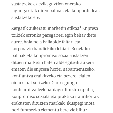
sustatzeko ez ezik, guztion onerako
lagungarriak diren balioak eta konponbideak
sustatzeko ere.
Zergatik aukeratu marketin etikoa?
Enpresa
txikiek erronka paregabeei egin behar diete
aurre, hala nola baliabide faltari eta
korporazio handiekiko lehiari. Benetako
balioak eta konpromiso soziala islatzen
dituen marketin baten alde egiteak aukera
ematen die enpresa horiei nabarmentzeko,
konfiantza eraikitzeko eta bezero leialen
oinarri bat sortzeko. Gaur egungo
kontsumitzaileek nahiago dituzte enpatia,
konpromiso soziala eta praktika iraunkorrak
erakusten dituzten markak. Ikuspegi mota
hori funtsezko elementu bereizle bihur