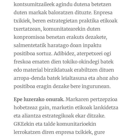
kontsumitzaileek agindu dutena betetzen
duten markak baloratzen dituzte. Enpresa
txikiek, beren estrategietan praktika etikoak
txertatzean, komunitatearekin duten
konpromisoa benetan erakuts dezakete,
salmentetatik haratago doan inpaktu
positiboa sortuz. Adibidez, aterpetxeei ogi
freskoa ematen dien tokiko okindegi batek
edo material birziklatuak erabiltzen dituen
arropa-denda batek leialtasuna eta ahoz aho
positiboa eragin dezake bere ingurunean.
Epe luzerako onurak.
Markaren pertzepzioa
hobetzeaz gain, marketin etikoak lankidetza
eta aliantza estrategikoak ekar ditzake.
GKEekin eta talde komunitarioekin
lerrokatzen diren enpresa txikiek, gure