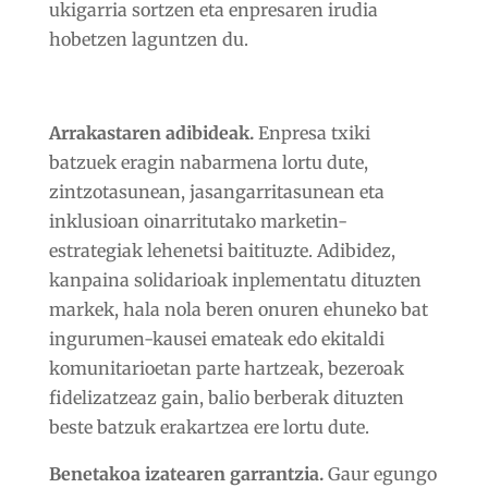
ukigarria sortzen eta enpresaren irudia
hobetzen laguntzen du.
Arrakastaren adibideak.
Enpresa txiki
batzuek eragin nabarmena lortu dute,
zintzotasunean, jasangarritasunean eta
inklusioan oinarritutako marketin-
estrategiak lehenetsi baitituzte. Adibidez,
kanpaina solidarioak inplementatu dituzten
markek, hala nola beren onuren ehuneko bat
ingurumen-kausei emateak edo ekitaldi
komunitarioetan parte hartzeak, bezeroak
fidelizatzeaz gain, balio berberak dituzten
beste batzuk erakartzea ere lortu dute.
Benetakoa izatearen garrantzia.
Gaur egungo