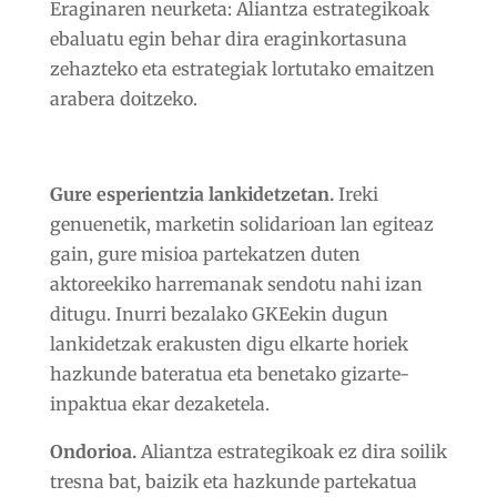
Eraginaren neurketa:
Aliantza estrategikoak
ebaluatu egin behar dira eraginkortasuna
zehazteko eta estrategiak lortutako emaitzen
arabera doitzeko.
Gure esperientzia lankidetzetan.
Ireki
genuenetik, marketin solidarioan lan egiteaz
gain, gure misioa partekatzen duten
aktoreekiko harremanak sendotu nahi izan
ditugu. Inurri bezalako GKEekin dugun
lankidetzak erakusten digu elkarte horiek
hazkunde bateratua eta benetako gizarte-
inpaktua ekar dezaketela.
Ondorioa.
Aliantza estrategikoak ez dira soilik
tresna bat, baizik eta hazkunde partekatua