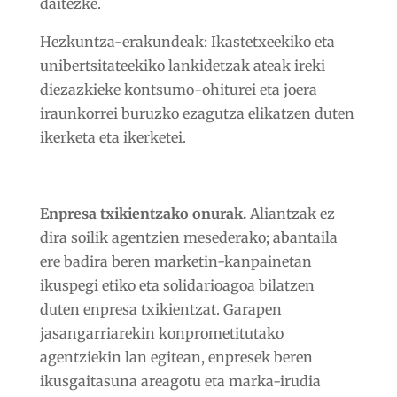
daitezke.
Hezkuntza-erakundeak:
Ikastetxeekiko eta
unibertsitateekiko lankidetzak ateak ireki
diezazkieke kontsumo-ohiturei eta joera
iraunkorrei buruzko ezagutza elikatzen duten
ikerketa eta ikerketei.
Enpresa txikientzako onurak.
Aliantzak ez
dira soilik agentzien mesederako; abantaila
ere badira beren marketin-kanpainetan
ikuspegi etiko eta solidarioagoa bilatzen
duten enpresa txikientzat. Garapen
jasangarriarekin konprometitutako
agentziekin lan egitean, enpresek beren
ikusgaitasuna areagotu eta marka-irudia