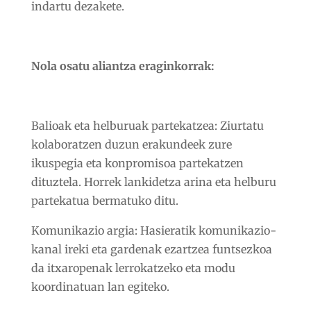
indartu dezakete.
Nola osatu aliantza eraginkorrak:
Balioak eta helburuak partekatzea:
Ziurtatu
kolaboratzen duzun erakundeek zure
ikuspegia eta konpromisoa partekatzen
dituztela. Horrek lankidetza arina eta helburu
partekatua bermatuko ditu.
Komunikazio argia:
Hasieratik komunikazio-
kanal ireki eta gardenak ezartzea funtsezkoa
da itxaropenak lerrokatzeko eta modu
koordinatuan lan egiteko.