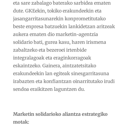
eta sare zabalago baterako sarbidea ematen
dute. GKEekin, tokiko erakundeekin eta
jasangarritasunarekin konprometitutako
beste enpresa batzuekin lankidetzan aritzeak
aukera ematen dio marketin-agentzia
solidario bati, gurea kasu, haren irismena
zabaltzeko eta bezeroei irtenbide
integralagoak eta eraginkorragoak
eskaintzeko. Gainera, aintzatetsitako
erakundeekin lan egiteak sinesgarritasuna
irabazten eta konfiantzan oinarritutako irudi
sendoa eraikitzen laguntzen du.
Marketin solidarioko aliantza estrategiko
motak: