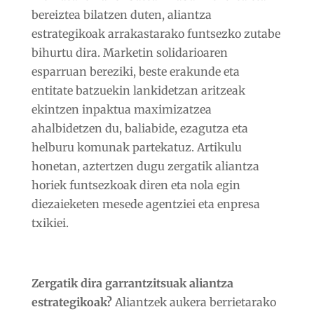
bereiztea bilatzen duten, aliantza
estrategikoak arrakastarako funtsezko zutabe
bihurtu dira. Marketin solidarioaren
esparruan bereziki, beste erakunde eta
entitate batzuekin lankidetzan aritzeak
ekintzen inpaktua maximizatzea
ahalbidetzen du, baliabide, ezagutza eta
helburu komunak partekatuz. Artikulu
honetan, aztertzen dugu zergatik aliantza
horiek funtsezkoak diren eta nola egin
diezaieketen mesede agentziei eta enpresa
txikiei.
Zergatik dira garrantzitsuak aliantza
estrategikoak?
Aliantzek aukera berrietarako