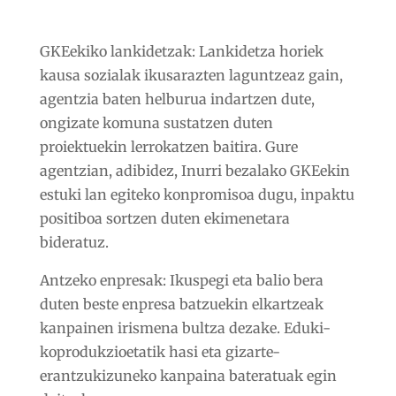
GKEekiko lankidetzak:
Lankidetza horiek
kausa sozialak ikusarazten laguntzeaz gain,
agentzia baten helburua indartzen dute,
ongizate komuna sustatzen duten
proiektuekin lerrokatzen baitira. Gure
agentzian, adibidez, Inurri bezalako GKEekin
estuki lan egiteko konpromisoa dugu, inpaktu
positiboa sortzen duten ekimenetara
bideratuz.
Antzeko enpresak
: Ikuspegi eta balio bera
duten beste enpresa batzuekin elkartzeak
kanpainen irismena bultza dezake. Eduki-
koprodukzioetatik hasi eta gizarte-
erantzukizuneko kanpaina bateratuak egin